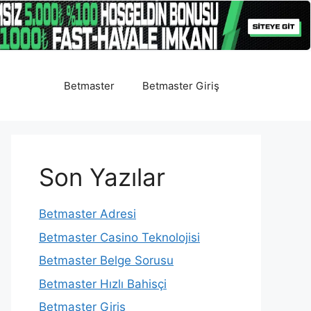
Betmaster
Betmaster Giriş
Son Yazılar
Betmaster Adresi
Betmaster Casino Teknolojisi
Betmaster Belge Sorusu
Betmaster Hızlı Bahisçi
Betmaster Giriş