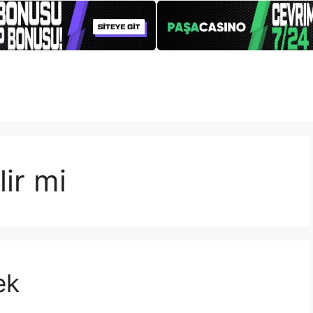
ir mi
ek