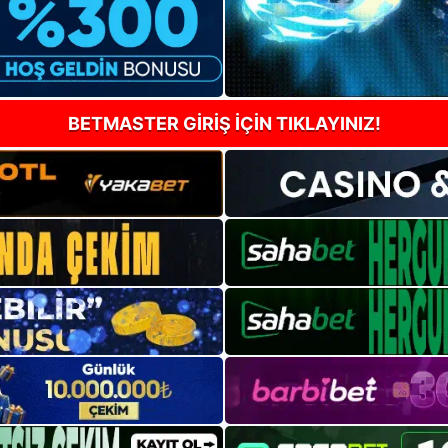
BETMASTER GİRİŞ İÇİN TIKLAYINIZ!