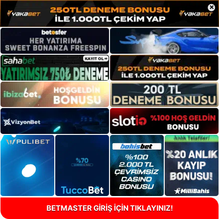
×
BETMASTER GİRİŞ İÇİN TIKLAYINIZ!