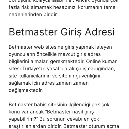
dönüşünü kolayca alabilirler. Ancak oyunda çok
fazla risk almamak hesabınızı korumanın temel
nedenlerinden biridir.
Betmaster Giriş Adresi
Betmaster web sitesine giriş yapmak isteyen
oyuncuların öncelikle mevcut giriş adres
bilgilerini almaları gerekmektedir. Online kumar
sitesi Türkiye’de yasal olarak çalışmadığından,
site kullanıcılarının ve sitenin güvenliğini
sağlamak için adres zaman zaman
değişmektedir.
Betmaster bahis sitesinin ilgilendiği pek çok
konu var ancak “Betmaster nasıl giriş
yapabilirim?” Bu sorunun cevabı en çok
araştırılanlardan biridir. Betmaster oturum açma