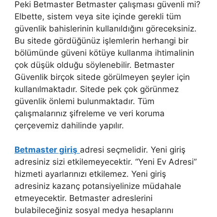
Peki Betmaster Betmaster çalışması güvenli mi?
Elbette, sistem veya site içinde gerekli tüm
güvenlik bahislerinin kullanıldığını göreceksiniz.
Bu sitede gördüğünüz işlemlerin herhangi bir
bölümünde güveni kötüye kullanma ihtimalinin
çok düşük olduğu söylenebilir. Betmaster
Güvenlik birçok sitede görülmeyen şeyler için
kullanılmaktadır. Sitede pek çok görünmez
güvenlik önlemi bulunmaktadır. Tüm
çalışmalarınız şifreleme ve veri koruma
çerçevemiz dahilinde yapılır.
Betmaster giriş
adresi seçmelidir. Yeni giriş
adresiniz sizi etkilemeyecektir. “Yeni Ev Adresi”
hizmeti ayarlarınızı etkilemez. Yeni giriş
adresiniz kazanç potansiyelinize müdahale
etmeyecektir. Betmaster adreslerini
bulabileceğiniz sosyal medya hesaplarını