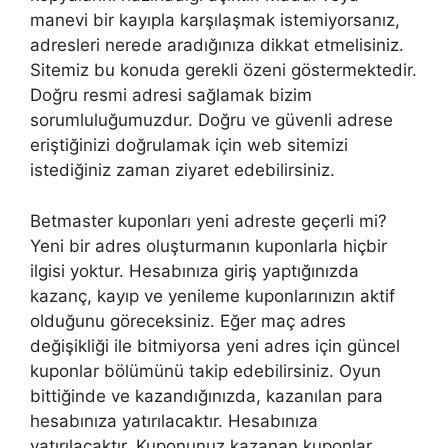
manevi bir kayıpla karşılaşmak istemiyorsanız,
adresleri nerede aradığınıza dikkat etmelisiniz.
Sitemiz bu konuda gerekli özeni göstermektedir.
Doğru resmi adresi sağlamak bizim
sorumluluğumuzdur. Doğru ve güvenli adrese
eriştiğinizi doğrulamak için web sitemizi
istediğiniz zaman ziyaret edebilirsiniz.
Betmaster kuponları yeni adreste geçerli mi?
Yeni bir adres oluşturmanın kuponlarla hiçbir
ilgisi yoktur. Hesabınıza giriş yaptığınızda
kazanç, kayıp ve yenileme kuponlarınızın aktif
olduğunu göreceksiniz. Eğer maç adres
değişikliği ile bitmiyorsa yeni adres için güncel
kuponlar bölümünü takip edebilirsiniz. Oyun
bittiğinde ve kazandığınızda, kazanılan para
hesabınıza yatırılacaktır. Hesabınıza
yatırılacaktır. Kuponunuz kazanan kuponlar