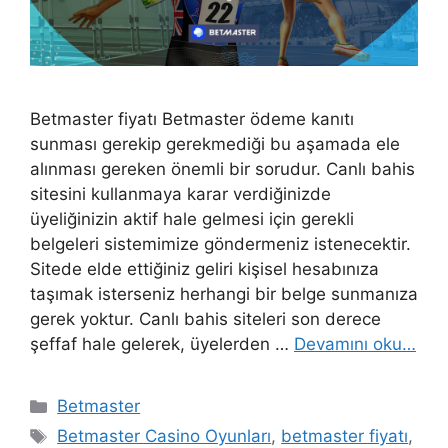
Betmaster fiyatı Betmaster ödeme kanıtı
sunması gerekip gerekmediği bu aşamada ele
alınması gereken önemli bir sorudur. Canlı bahis
sitesini kullanmaya karar verdiğinizde
üyeliğinizin aktif hale gelmesi için gerekli
belgeleri sistemimize göndermeniz istenecektir.
Sitede elde ettiğiniz geliri kişisel hesabınıza
taşımak isterseniz herhangi bir belge sunmanıza
gerek yoktur. Canlı bahis siteleri son derece
şeffaf hale gelerek, üyelerden …
Devamını oku…
Kategoriler
Betmaster
Etiketler
Betmaster Casino Oyunları
,
betmaster fiyatı
,