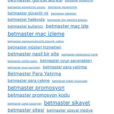
betmaster güvenilirlik
betmaster güvenilirlik sorunu
betmaster güvenilirliği
betmaster güvenlir mi
betmaster haberleri
betmaster hakkında
betmaster hoş geldiniz bonusu
betmaster maç izle
betmaster kullanıcı
betmaster maç izleme
betmaster memnuniyetsizlik olasılığı yoktur
betmaster müşteri hizmetleri
betmaster nasil bir site
betmaster olağanüstü i̇çerik
betmaster oyun seçenekleri
betmaster onlibe bahis
betmaster para yatirma
betmaster oyun seçimleri
Betmaster Para Yatırma
betmaster para çekme
betmaster poker oyuncuları
betmaster promosyon
betmaster promosyon kodu
betmaster sikayet
betmaster sanal pazaryeri
betmaster sitesi
betmaster sosyal medya