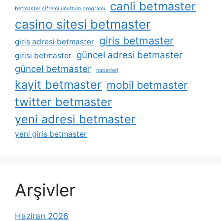
canli betmaster
betmaster şifremi unuttum programı
casino sitesi betmaster
giris betmaster
giris adresi betmaster
güncel adresi betmaster
girisi betmaster
güncel betmaster
haberleri
kayit betmaster
mobil betmaster
twitter betmaster
yeni adresi betmaster
yeni giris betmaster
Arşivler
Haziran 2026