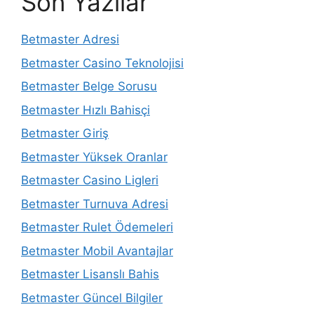
Son Yazılar
Betmaster Adresi
Betmaster Casino Teknolojisi
Betmaster Belge Sorusu
Betmaster Hızlı Bahisçi
Betmaster Giriş
Betmaster Yüksek Oranlar
Betmaster Casino Ligleri
Betmaster Turnuva Adresi
Betmaster Rulet Ödemeleri
Betmaster Mobil Avantajlar
Betmaster Lisanslı Bahis
Betmaster Güncel Bilgiler