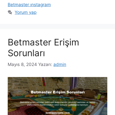
Betmaster ınstagram
Yorum yap
Betmaster Erişim
Sorunları
Mayıs 8, 2024
Yazarı:
admin