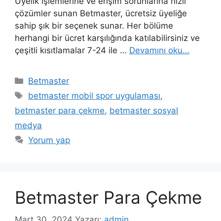
Üyelik işlemlerine ve erişim sorunlarına hızlı
çözümler sunan Betmaster, ücretsiz üyeliğe
sahip şık bir seçenek sunar. Her bölüme
herhangi bir ücret karşılığında katılabilirsiniz ve
çeşitli kısıtlamalar 7-24 ile …
Devamını oku…
Kategoriler
Betmaster
Etiketler
betmaster mobil spor uygulaması
,
betmaster para çekme
,
betmaster sosyal
medya
Yorum yap
Betmaster Para Çekme
Mart 30, 2024
Yazarı:
admin