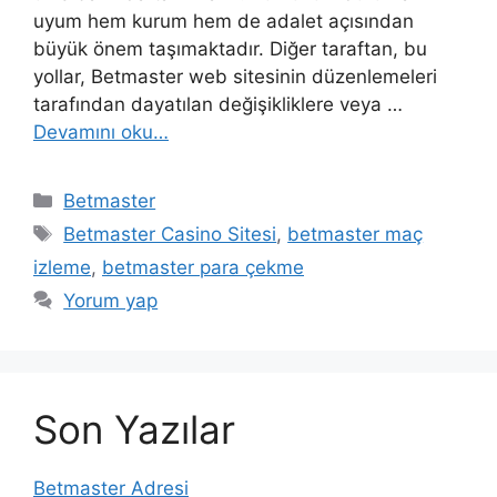
uyum hem kurum hem de adalet açısından
büyük önem taşımaktadır. Diğer taraftan, bu
yollar, Betmaster web sitesinin düzenlemeleri
tarafından dayatılan değişikliklere veya …
Devamını oku…
Kategoriler
Betmaster
Etiketler
Betmaster Casino Sitesi
,
betmaster maç
izleme
,
betmaster para çekme
Yorum yap
Son Yazılar
Betmaster Adresi