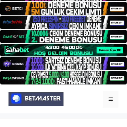
İçeriğe
atla
Menü