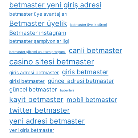
betmaster yeni giriş adresi
betmaster üye avantajları
Betmaster üyelik
betmaster üyelik süreci
Betmaster ınstagram
betmaster şampiyonlar ligi
canli betmaster
betmaster şifremi unuttum programı
casino sitesi betmaster
giris betmaster
giris adresi betmaster
güncel adresi betmaster
girisi betmaster
güncel betmaster
haberleri
kayit betmaster
mobil betmaster
twitter betmaster
yeni adresi betmaster
yeni giris betmaster