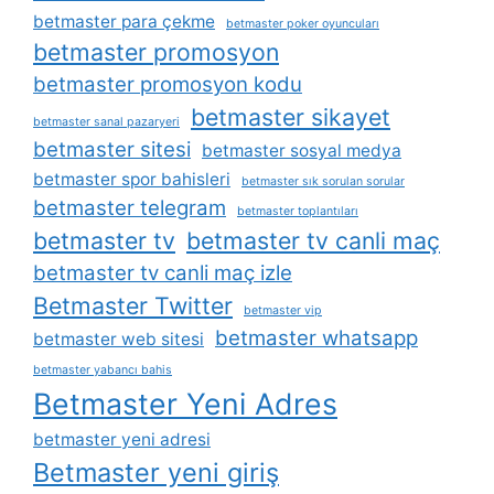
betmaster para çekme
betmaster poker oyuncuları
betmaster promosyon
betmaster promosyon kodu
betmaster sikayet
betmaster sanal pazaryeri
betmaster sitesi
betmaster sosyal medya
betmaster spor bahisleri
betmaster sık sorulan sorular
betmaster telegram
betmaster toplantıları
betmaster tv
betmaster tv canli maç
betmaster tv canli maç izle
Betmaster Twitter
betmaster vip
betmaster whatsapp
betmaster web sitesi
betmaster yabancı bahis
Betmaster Yeni Adres
betmaster yeni adresi
Betmaster yeni giriş