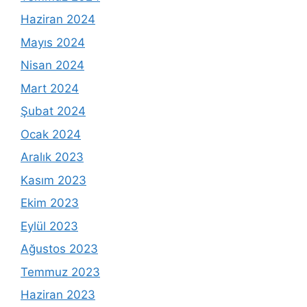
Haziran 2024
Mayıs 2024
Nisan 2024
Mart 2024
Şubat 2024
Ocak 2024
Aralık 2023
Kasım 2023
Ekim 2023
Eylül 2023
Ağustos 2023
Temmuz 2023
Haziran 2023