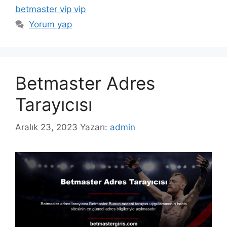
betmaster vip vip
Yorum yap
Betmaster Adres
Tarayıcısı
Aralık 23, 2023
Yazarı:
admin