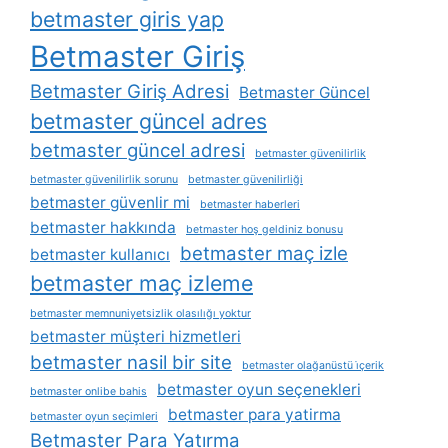
betmaster giris yap
Betmaster Giriş
Betmaster Giriş Adresi
Betmaster Güncel
betmaster güncel adres
betmaster güncel adresi
betmaster güvenilirlik
betmaster güvenilirlik sorunu
betmaster güvenilirliği
betmaster güvenlir mi
betmaster haberleri
betmaster hakkında
betmaster hoş geldiniz bonusu
betmaster maç izle
betmaster kullanıcı
betmaster maç izleme
betmaster memnuniyetsizlik olasılığı yoktur
betmaster müşteri hizmetleri
betmaster nasil bir site
betmaster olağanüstü i̇çerik
betmaster oyun seçenekleri
betmaster onlibe bahis
betmaster para yatirma
betmaster oyun seçimleri
Betmaster Para Yatırma