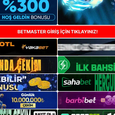
BETMASTER GİRİŞ İÇİN TIKLAYINIZ!