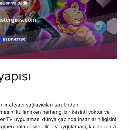
yapısı
ir altyapı sağlayıcıları tarafından
asını kullanırken herhangi bir kesinti yoktur ve
er TV uygulaması dünya çapında insanların ilgisini
ğmen hala erişilebilir. TV uygulaması, kullanıcılara