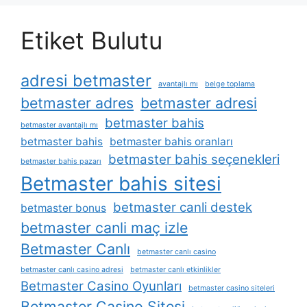
Etiket Bulutu
adresi betmaster
avantajlı mı
belge toplama
betmaster adres
betmaster adresi
betmaster bahis
betmaster avantajlı mı
betmaster bahis
betmaster bahis oranları
betmaster bahis seçenekleri
betmaster bahis pazarı
Betmaster bahis sitesi
betmaster canli destek
betmaster bonus
betmaster canli maç izle
Betmaster Canlı
betmaster canlı casino
betmaster canlı casino adresi
betmaster canlı etkinlikler
Betmaster Casino Oyunları
betmaster casino siteleri
Betmaster Casino Sitesi