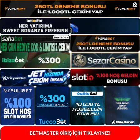
×
BETMASTER GİRİŞ İÇİN TIKLAYINIZ!