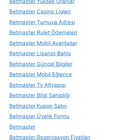
Betmaster Yüksek Oranlar
Betmaster Casino Ligleri
Betmaster Turnuva Adresi
Betmaster Rulet Ödemeleri
Betmaster Mobil Avantajlar
Betmaster Lisanslı Bahis
Betmaster Güncel Bilgiler
Betmaster Mobil Eğlence
Betmaster Tv Altyapısı
Betmaster Bilgi Sahipliği
Betmaster Kupon Satın
Betmaster Üyelik Formu
Betmaster
Betmaster Rezervasyon Fiyatları