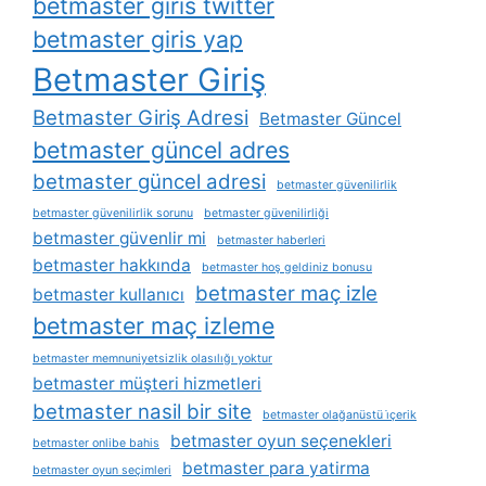
betmaster giris twitter
betmaster giris yap
Betmaster Giriş
Betmaster Giriş Adresi
Betmaster Güncel
betmaster güncel adres
betmaster güncel adresi
betmaster güvenilirlik
betmaster güvenilirlik sorunu
betmaster güvenilirliği
betmaster güvenlir mi
betmaster haberleri
betmaster hakkında
betmaster hoş geldiniz bonusu
betmaster maç izle
betmaster kullanıcı
betmaster maç izleme
betmaster memnuniyetsizlik olasılığı yoktur
betmaster müşteri hizmetleri
betmaster nasil bir site
betmaster olağanüstü i̇çerik
betmaster oyun seçenekleri
betmaster onlibe bahis
betmaster para yatirma
betmaster oyun seçimleri