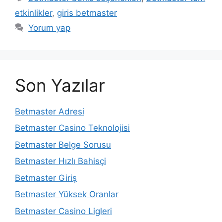
etkinlikler
,
giris betmaster
Yorum yap
Son Yazılar
Betmaster Adresi
Betmaster Casino Teknolojisi
Betmaster Belge Sorusu
Betmaster Hızlı Bahisçi
Betmaster Giriş
Betmaster Yüksek Oranlar
Betmaster Casino Ligleri