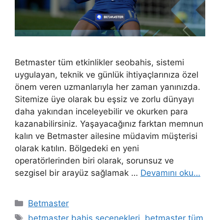
Betmaster tüm etkinlikler seobahis, sistemi
uygulayan, teknik ve günlük ihtiyaçlarınıza özel
önem veren uzmanlarıyla her zaman yanınızda.
Sitemize üye olarak bu eşsiz ve zorlu dünyayı
daha yakından inceleyebilir ve okurken para
kazanabilirsiniz. Yaşayacağınız farktan memnun
kalın ve Betmaster ailesine müdavim müşterisi
olarak katılın. Bölgedeki en yeni
operatörlerinden biri olarak, sorunsuz ve
sezgisel bir arayüz sağlamak …
Devamını oku…
Kategoriler
Betmaster
Etiketler
betmaster bahis seçenekleri
,
betmaster tüm