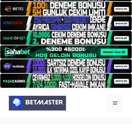
İçeriğe
atla
Menü