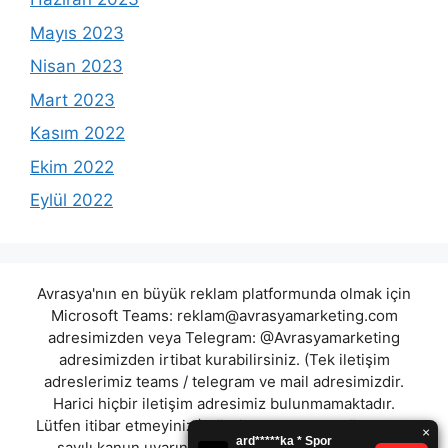
Mayıs 2023
Nisan 2023
Mart 2023
Kasım 2022
Ekim 2022
Eylül 2022
Avrasya'nın en büyük reklam platformunda olmak için
Microsoft Teams:
reklam@avrasyamarketing.com
adresimizden veya Telegram: @Avrasyamarketing
adresimizden irtibat kurabilirsiniz. (Tek iletişim
adreslerimiz teams / telegram ve mail adresimizdir.
Harici hiçbir iletişim adresimiz bulunmamaktadır.
Lütfen itibar etmeyiniz.) Türkiye yasalarına göre 7258
sayılı kanun uyarınca yasa dışı bahis oynamanın