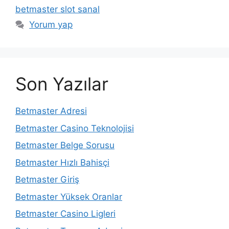
betmaster slot sanal
Yorum yap
Son Yazılar
Betmaster Adresi
Betmaster Casino Teknolojisi
Betmaster Belge Sorusu
Betmaster Hızlı Bahisçi
Betmaster Giriş
Betmaster Yüksek Oranlar
Betmaster Casino Ligleri