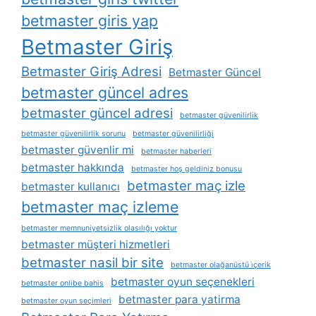
betmaster giris yap
Betmaster Giriş
Betmaster Giriş Adresi
Betmaster Güncel
betmaster güncel adres
betmaster güncel adresi
betmaster güvenilirlik
betmaster güvenilirlik sorunu
betmaster güvenilirliği
betmaster güvenlir mi
betmaster haberleri
betmaster hakkında
betmaster hoş geldiniz bonusu
betmaster maç izle
betmaster kullanıcı
betmaster maç izleme
betmaster memnuniyetsizlik olasılığı yoktur
betmaster müşteri hizmetleri
betmaster nasil bir site
betmaster olağanüstü i̇çerik
betmaster oyun seçenekleri
betmaster onlibe bahis
betmaster para yatirma
betmaster oyun seçimleri