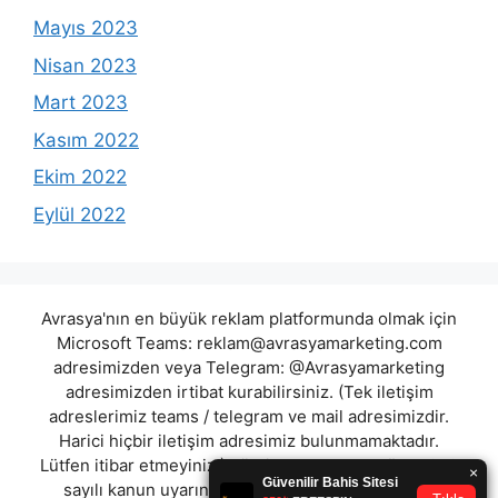
Mayıs 2023
Nisan 2023
Mart 2023
Kasım 2022
Ekim 2022
Eylül 2022
Avrasya'nın en büyük reklam platformunda olmak için
Microsoft Teams:
reklam@avrasyamarketing.com
adresimizden veya Telegram: @Avrasyamarketing
adresimizden irtibat kurabilirsiniz. (Tek iletişim
adreslerimiz teams / telegram ve mail adresimizdir.
Harici hiçbir iletişim adresimiz bulunmamaktadır.
Lütfen itibar etmeyiniz.) Türkiye yasalarına göre 7258
sayılı kanun uyarınca yasa dışı bahis oynamanın