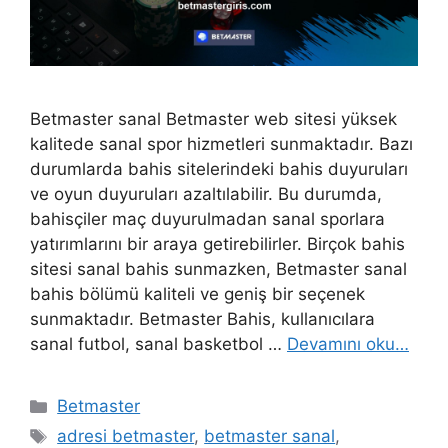
Betmaster sanal Betmaster web sitesi yüksek
kalitede sanal spor hizmetleri sunmaktadır. Bazı
durumlarda bahis sitelerindeki bahis duyuruları
ve oyun duyuruları azaltılabilir. Bu durumda,
bahisçiler maç duyurulmadan sanal sporlara
yatırımlarını bir araya getirebilirler. Birçok bahis
sitesi sanal bahis sunmazken, Betmaster sanal
bahis bölümü kaliteli ve geniş bir seçenek
sunmaktadır. Betmaster Bahis, kullanıcılara
sanal futbol, ​​sanal basketbol …
Devamını oku…
Kategoriler
Betmaster
Etiketler
adresi betmaster
,
betmaster sanal
,