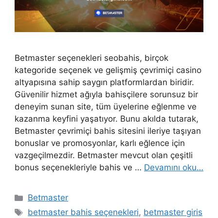
Betmaster seçenekleri seobahis, birçok
kategoride seçenek ve gelişmiş çevrimiçi casino
altyapısına sahip saygın platformlardan biridir.
Güvenilir hizmet ağıyla bahisçilere sorunsuz bir
deneyim sunan site, tüm üyelerine eğlenme ve
kazanma keyfini yaşatıyor. Bunu akılda tutarak,
Betmaster çevrimiçi bahis sitesini ileriye taşıyan
bonuslar ve promosyonlar, karlı eğlence için
vazgeçilmezdir. Betmaster mevcut olan çeşitli
bonus seçenekleriyle bahis ve …
Devamını oku…
Kategoriler
Betmaster
Etiketler
betmaster bahis seçenekleri
,
betmaster giris