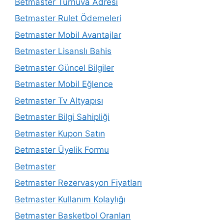
Betmaster Turnuva Adresi
Betmaster Rulet Ödemeleri
Betmaster Mobil Avantajlar
Betmaster Lisanslı Bahis
Betmaster Güncel Bilgiler
Betmaster Mobil Eğlence
Betmaster Tv Altyapısı
Betmaster Bilgi Sahipliği
Betmaster Kupon Satın
Betmaster Üyelik Formu
Betmaster
Betmaster Rezervasyon Fiyatları
Betmaster Kullanım Kolaylığı
Betmaster Basketbol Oranları