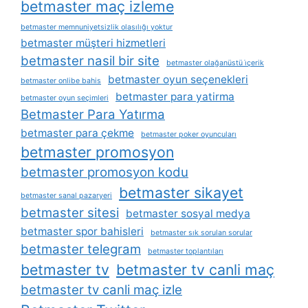
betmaster maç izleme
betmaster memnuniyetsizlik olasılığı yoktur
betmaster müşteri hizmetleri
betmaster nasil bir site
betmaster olağanüstü i̇çerik
betmaster oyun seçenekleri
betmaster onlibe bahis
betmaster para yatirma
betmaster oyun seçimleri
Betmaster Para Yatırma
betmaster para çekme
betmaster poker oyuncuları
betmaster promosyon
betmaster promosyon kodu
betmaster sikayet
betmaster sanal pazaryeri
betmaster sitesi
betmaster sosyal medya
betmaster spor bahisleri
betmaster sık sorulan sorular
betmaster telegram
betmaster toplantıları
betmaster tv
betmaster tv canli maç
betmaster tv canli maç izle