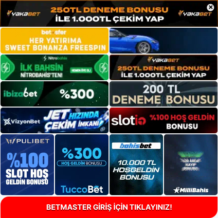
×
BETMASTER GİRİŞ İÇİN TIKLAYINIZ!