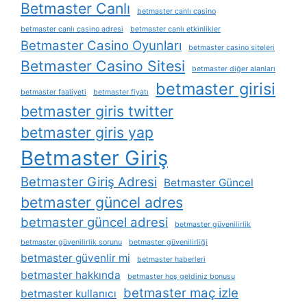
Betmaster Canlı
betmaster canlı casino
betmaster canlı casino adresi
betmaster canlı etkinlikler
Betmaster Casino Oyunları
betmaster casino siteleri
Betmaster Casino Sitesi
betmaster diğer alanları
betmaster girisi
betmaster faaliyeti
betmaster fiyatı
betmaster giris twitter
betmaster giris yap
Betmaster Giriş
Betmaster Giriş Adresi
Betmaster Güncel
betmaster güncel adres
betmaster güncel adresi
betmaster güvenilirlik
betmaster güvenilirlik sorunu
betmaster güvenilirliği
betmaster güvenlir mi
betmaster haberleri
betmaster hakkında
betmaster hoş geldiniz bonusu
betmaster maç izle
betmaster kullanıcı