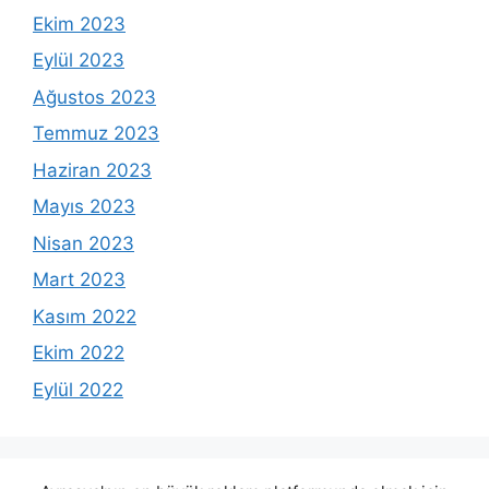
Ekim 2023
Eylül 2023
Ağustos 2023
Temmuz 2023
Haziran 2023
Mayıs 2023
Nisan 2023
Mart 2023
Kasım 2022
Ekim 2022
Eylül 2022