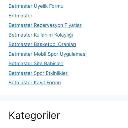
Betmaster Üyelik Formu
Betmaster
Betmaster Rezervasyon Fiyatları
Betmaster Kullanım Kolaylığı
Betmaster Basketbol Oranları
Betmaster Mobil Spor Uygulaması
Betmaster Site Bahisleri
Betmaster Spor Etkinlikleri
Betmaster Kayıt Formu
Kategoriler