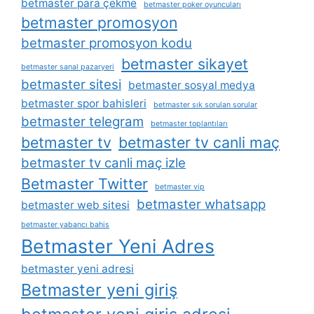
betmaster para çekme
betmaster poker oyuncuları
betmaster promosyon
betmaster promosyon kodu
betmaster sikayet
betmaster sanal pazaryeri
betmaster sitesi
betmaster sosyal medya
betmaster spor bahisleri
betmaster sık sorulan sorular
betmaster telegram
betmaster toplantıları
betmaster tv
betmaster tv canli maç
betmaster tv canli maç izle
Betmaster Twitter
betmaster vip
betmaster whatsapp
betmaster web sitesi
betmaster yabancı bahis
Betmaster Yeni Adres
betmaster yeni adresi
Betmaster yeni giriş