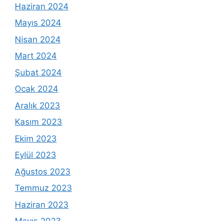
Haziran 2024
Mayıs 2024
Nisan 2024
Mart 2024
Şubat 2024
Ocak 2024
Aralık 2023
Kasım 2023
Ekim 2023
Eylül 2023
Ağustos 2023
Temmuz 2023
Haziran 2023