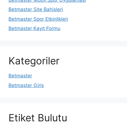
Betmaster Site Bahisleri
Betmaster Spor Etkinlikleri
Betmaster Kayıt Formu
Kategoriler
Betmaster
Betmaster Giriş
Etiket Bulutu