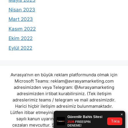
Mayıs 2023
Nisan 2023
Mart 2023
Kasım 2022
Ekim 2022
Eylül 2022
Avrasya'nın en büyük reklam platformunda olmak için
Microsoft Teams:
reklam@avrasyamarketing.com
adresimizden veya Telegram: @Avrasyamarketing
adresimizden irtibat kurabilirsiniz. (Tek iletişim
adreslerimiz teams / telegram ve mail adresimizdir.
Harici hiçbir iletişim adresimiz bulunmamaktadır.
Lütfen itibar etmeyiniz.) Türkiye yasalarına göre 7258
sayılı kanun uyarınca yasa dışı bahis oynamanın
cezaları mevcuttur. Şu an bulunduğunuz site hiç bir