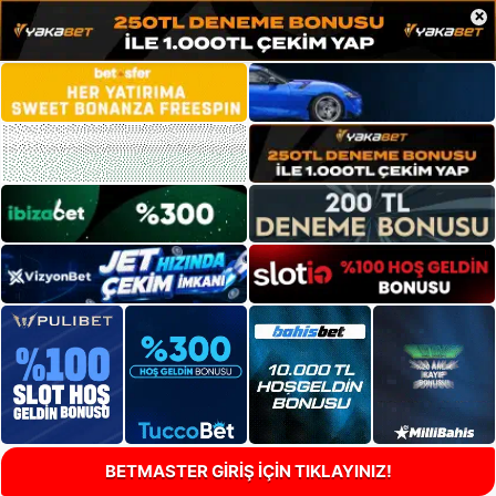
×
BETMASTER GİRİŞ İÇİN TIKLAYINIZ!