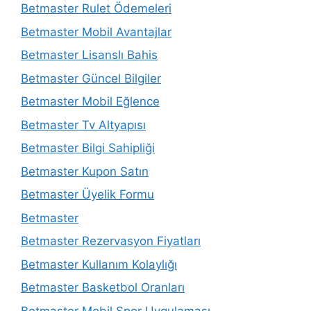
Betmaster Rulet Ödemeleri
Betmaster Mobil Avantajlar
Betmaster Lisanslı Bahis
Betmaster Güncel Bilgiler
Betmaster Mobil Eğlence
Betmaster Tv Altyapısı
Betmaster Bilgi Sahipliği
Betmaster Kupon Satın
Betmaster Üyelik Formu
Betmaster
Betmaster Rezervasyon Fiyatları
Betmaster Kullanım Kolaylığı
Betmaster Basketbol Oranları
Betmaster Mobil Spor Uygulaması