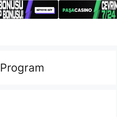
 Program