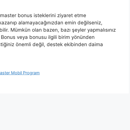
tmaster bonus isteklerini ziyaret etme
azanıp alamayacağınızdan emin değilseniz,
bilir. Mümkün olan bazen, bazı şeyler yapmalısınız
 Bonus veya bonusu ilgili birim yönünden
çtiğiniz önemli değil, destek ekibinden daima
aster Mobil Program