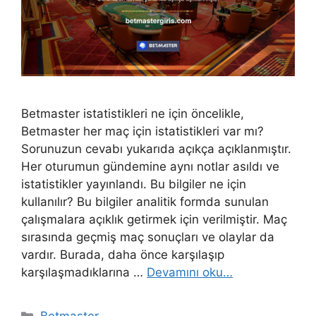
Betmaster istatistikleri ne için öncelikle,
Betmaster her maç için istatistikleri var mı?
Sorunuzun cevabı yukarıda açıkça açıklanmıştır.
Her oturumun gündemine aynı notlar asıldı ve
istatistikler yayınlandı. Bu bilgiler ne için
kullanılır? Bu bilgiler analitik formda sunulan
çalışmalara açıklık getirmek için verilmiştir. Maç
sırasında geçmiş maç sonuçları ve olaylar da
vardır. Burada, daha önce karşılaşıp
karşılaşmadıklarına …
Devamını oku…
Kategoriler