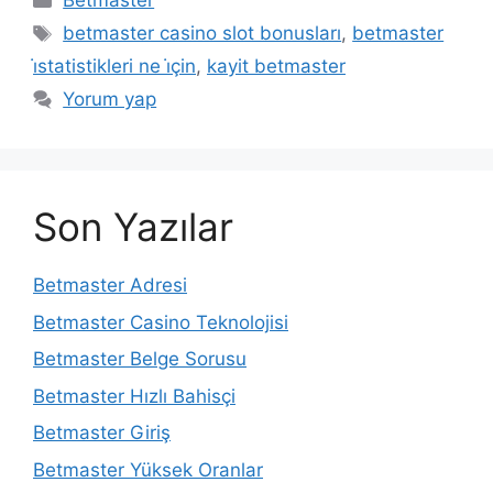
Betmaster
Etiketler
betmaster casino slot bonusları
,
betmaster
i̇statistikleri ne i̇çin
,
kayit betmaster
Yorum yap
Son Yazılar
Betmaster Adresi
Betmaster Casino Teknolojisi
Betmaster Belge Sorusu
Betmaster Hızlı Bahisçi
Betmaster Giriş
Betmaster Yüksek Oranlar