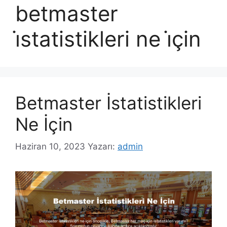
betmaster
i̇statistikleri ne i̇çin
Betmaster İstatistikleri
Ne İçin
Haziran 10, 2023
Yazarı:
admin