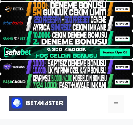
İçeriğe
atla
Menü