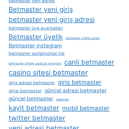
betmaster yeni adresi
Betmaster yeni giriş
betmaster yeni giriş adresi
betmaster üye avantajları
Betmaster üyelik
betmaster üyelik süreci
Betmaster ınstagram
betmaster şampiyonlar ligi
canli betmaster
betmaster şifremi unuttum programı
casino sitesi betmaster
giris betmaster
giris adresi betmaster
güncel adresi betmaster
girisi betmaster
güncel betmaster
haberleri
kayit betmaster
mobil betmaster
twitter betmaster
yeni adresi betmaster