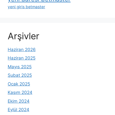
yeni giris betmaster
Arşivler
Haziran 2026
Haziran 2025
Mayıs 2025
Şubat 2025
Ocak 2025
Kasım 2024
Ekim 2024
Eylül 2024