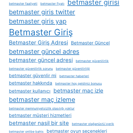
betmaster girisi
betmaster faaliyeti
betmaster fiyatı
betmaster giris twitter
betmaster giris yap
Betmaster Giriş
Betmaster Giriş Adresi
Betmaster Güncel
betmaster güncel adres
betmaster güncel adresi
betmaster güvenilirlik
betmaster güvenilirlik sorunu
betmaster güvenilirliği
betmaster güvenlir mi
betmaster haberleri
betmaster hakkında
betmaster hoş geldiniz bonusu
betmaster maç izle
betmaster kullanıcı
betmaster maç izleme
betmaster memnuniyetsizlik olasılığı yoktur
betmaster müşteri hizmetleri
betmaster nasil bir site
betmaster olağanüstü i̇çerik
betmaster oyun seçenekleri
betmaster onlibe bahis