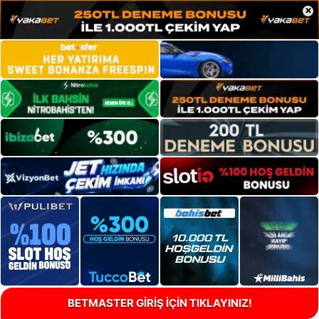
×
BETMASTER GİRİŞ İÇİN TIKLAYINIZ!