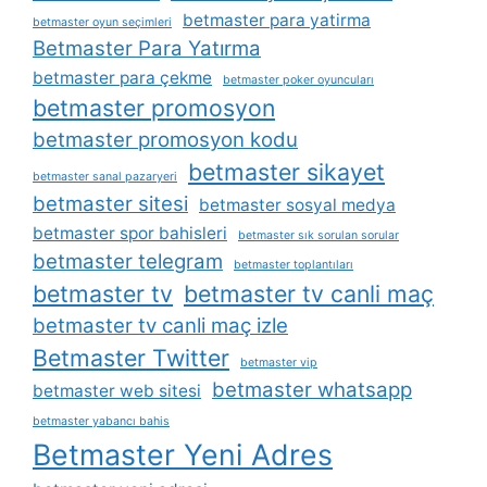
betmaster para yatirma
betmaster oyun seçimleri
Betmaster Para Yatırma
betmaster para çekme
betmaster poker oyuncuları
betmaster promosyon
betmaster promosyon kodu
betmaster sikayet
betmaster sanal pazaryeri
betmaster sitesi
betmaster sosyal medya
betmaster spor bahisleri
betmaster sık sorulan sorular
betmaster telegram
betmaster toplantıları
betmaster tv
betmaster tv canli maç
betmaster tv canli maç izle
Betmaster Twitter
betmaster vip
betmaster whatsapp
betmaster web sitesi
betmaster yabancı bahis
Betmaster Yeni Adres