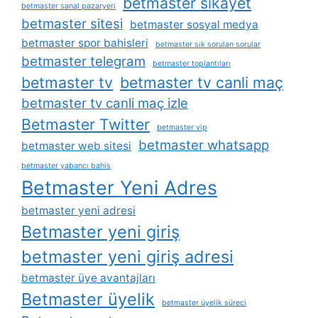
betmaster sikayet
betmaster sanal pazaryeri
betmaster sitesi
betmaster sosyal medya
betmaster spor bahisleri
betmaster sık sorulan sorular
betmaster telegram
betmaster toplantıları
betmaster tv
betmaster tv canli maç
betmaster tv canli maç izle
Betmaster Twitter
betmaster vip
betmaster whatsapp
betmaster web sitesi
betmaster yabancı bahis
Betmaster Yeni Adres
betmaster yeni adresi
Betmaster yeni giriş
betmaster yeni giriş adresi
betmaster üye avantajları
Betmaster üyelik
betmaster üyelik süreci