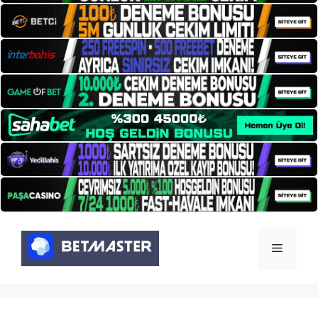
İçeriğe
atla
Menü