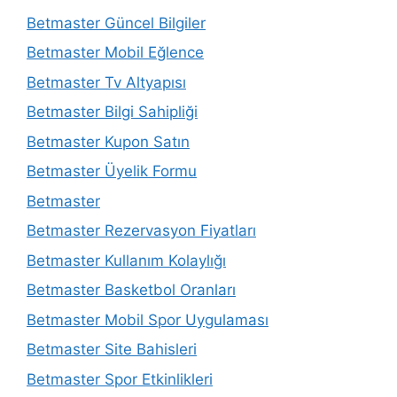
Betmaster Güncel Bilgiler
Betmaster Mobil Eğlence
Betmaster Tv Altyapısı
Betmaster Bilgi Sahipliği
Betmaster Kupon Satın
Betmaster Üyelik Formu
Betmaster
Betmaster Rezervasyon Fiyatları
Betmaster Kullanım Kolaylığı
Betmaster Basketbol Oranları
Betmaster Mobil Spor Uygulaması
Betmaster Site Bahisleri
Betmaster Spor Etkinlikleri