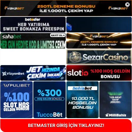
×
BETMASTER GİRİŞ İÇİN TIKLAYINIZ!