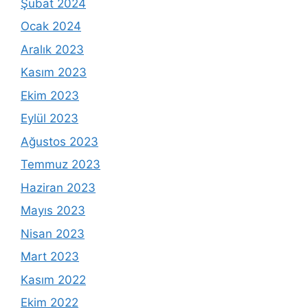
Şubat 2024
Ocak 2024
Aralık 2023
Kasım 2023
Ekim 2023
Eylül 2023
Ağustos 2023
Temmuz 2023
Haziran 2023
Mayıs 2023
Nisan 2023
Mart 2023
Kasım 2022
Ekim 2022