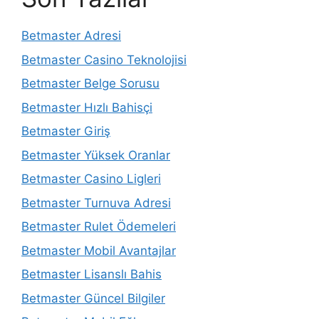
Betmaster Adresi
Betmaster Casino Teknolojisi
Betmaster Belge Sorusu
Betmaster Hızlı Bahisçi
Betmaster Giriş
Betmaster Yüksek Oranlar
Betmaster Casino Ligleri
Betmaster Turnuva Adresi
Betmaster Rulet Ödemeleri
Betmaster Mobil Avantajlar
Betmaster Lisanslı Bahis
Betmaster Güncel Bilgiler