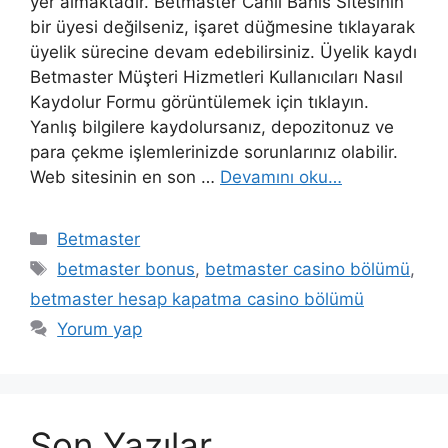
yer almaktadır. Betmaster Canlı Bahis Sitesinin
bir üyesi değilseniz, işaret düğmesine tıklayarak
üyelik sürecine devam edebilirsiniz. Üyelik kaydı
Betmaster Müşteri Hizmetleri Kullanıcıları Nasıl
Kaydolur Formu görüntülemek için tıklayın.
Yanlış bilgilere kaydolursanız, depozitonuz ve
para çekme işlemlerinizde sorunlarınız olabilir.
Web sitesinin en son …
Devamını oku…
Kategoriler
Betmaster
Etiketler
betmaster bonus
,
betmaster casino bölümü
,
betmaster hesap kapatma casino bölümü
Yorum yap
Son Yazılar