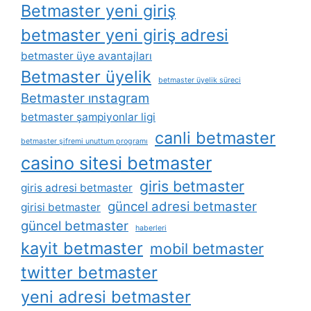
Betmaster yeni giriş
betmaster yeni giriş adresi
betmaster üye avantajları
Betmaster üyelik
betmaster üyelik süreci
Betmaster ınstagram
betmaster şampiyonlar ligi
canli betmaster
betmaster şifremi unuttum programı
casino sitesi betmaster
giris betmaster
giris adresi betmaster
güncel adresi betmaster
girisi betmaster
güncel betmaster
haberleri
kayit betmaster
mobil betmaster
twitter betmaster
yeni adresi betmaster