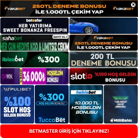
×
BETMASTER GİRİŞ İÇİN TIKLAYINIZ!