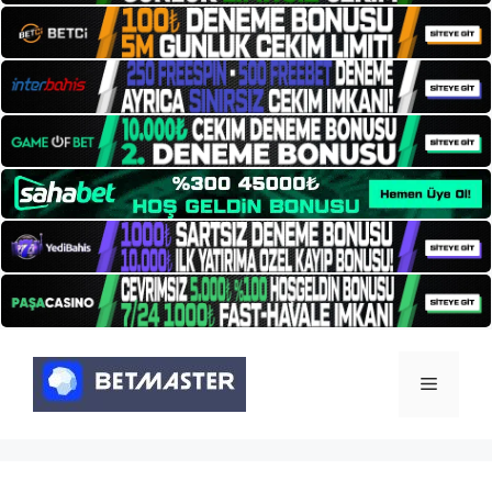
İçeriğe
atla
Menü