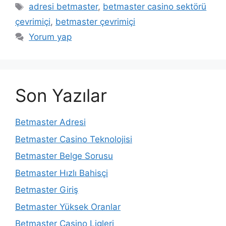
Etiketler
adresi betmaster
,
betmaster casino sektörü
çevrimiçi
,
betmaster çevrimiçi
Yorum yap
Son Yazılar
Betmaster Adresi
Betmaster Casino Teknolojisi
Betmaster Belge Sorusu
Betmaster Hızlı Bahisçi
Betmaster Giriş
Betmaster Yüksek Oranlar
Betmaster Casino Ligleri