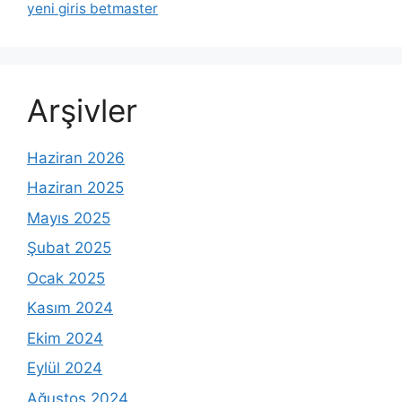
yeni giris betmaster
Arşivler
Haziran 2026
Haziran 2025
Mayıs 2025
Şubat 2025
Ocak 2025
Kasım 2024
Ekim 2024
Eylül 2024
Ağustos 2024