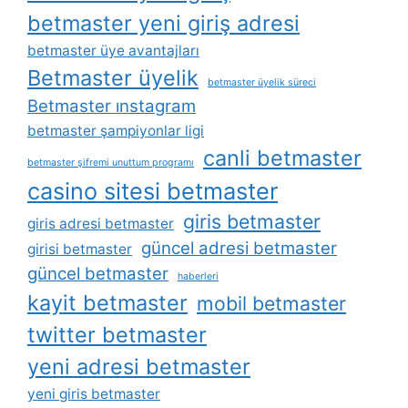
betmaster yeni giriş adresi
betmaster üye avantajları
Betmaster üyelik
betmaster üyelik süreci
Betmaster ınstagram
betmaster şampiyonlar ligi
canli betmaster
betmaster şifremi unuttum programı
casino sitesi betmaster
giris betmaster
giris adresi betmaster
güncel adresi betmaster
girisi betmaster
güncel betmaster
haberleri
kayit betmaster
mobil betmaster
twitter betmaster
yeni adresi betmaster
yeni giris betmaster