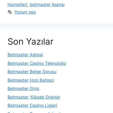
hizmetleri
,
betmaster lisansı
Yorum yap
Son Yazılar
Betmaster Adresi
Betmaster Casino Teknolojisi
Betmaster Belge Sorusu
Betmaster Hızlı Bahisçi
Betmaster Giriş
Betmaster Yüksek Oranlar
Betmaster Casino Ligleri