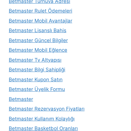
Betmaster Turnuva Adresi
Betmaster Rulet Ödemeleri
Betmaster Mobil Avantajlar
Betmaster Lisanslı Bahis
Betmaster Güncel Bilgiler
Betmaster Mobil Eğlence
Betmaster Tv Altyapısı
Betmaster Bilgi Sahipliği
Betmaster Kupon Satın
Betmaster Üyelik Formu
Betmaster
Betmaster Rezervasyon Fiyatları
Betmaster Kullanım Kolaylığı
Betmaster Basketbol Oranları