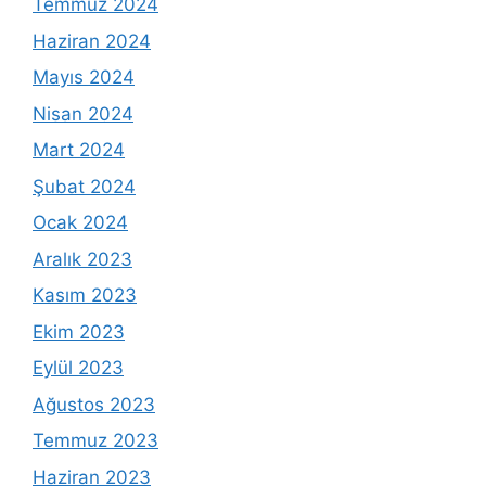
Temmuz 2024
Haziran 2024
Mayıs 2024
Nisan 2024
Mart 2024
Şubat 2024
Ocak 2024
Aralık 2023
Kasım 2023
Ekim 2023
Eylül 2023
Ağustos 2023
Temmuz 2023
Haziran 2023