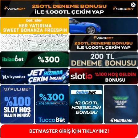
×
BETMASTER GİRİŞ İÇİN TIKLAYINIZ!