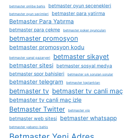
betmaster oyun seçenekleri
betmaster onlibe bahis
betmaster para yatirma
betmaster oyun seçimleri
Betmaster Para Yatırma
betmaster para çekme
betmaster poker oyuncuları
betmaster promosyon
betmaster promosyon kodu
betmaster sikayet
betmaster sanal pazaryeri
betmaster sitesi
betmaster sosyal medya
betmaster spor bahisleri
betmaster sık sorulan sorular
betmaster telegram
betmaster toplantıları
betmaster tv
betmaster tv canli maç
betmaster tv canli maç izle
Betmaster Twitter
betmaster vip
betmaster whatsapp
betmaster web sitesi
betmaster yabancı bahis
Betmaster Yeni Adres