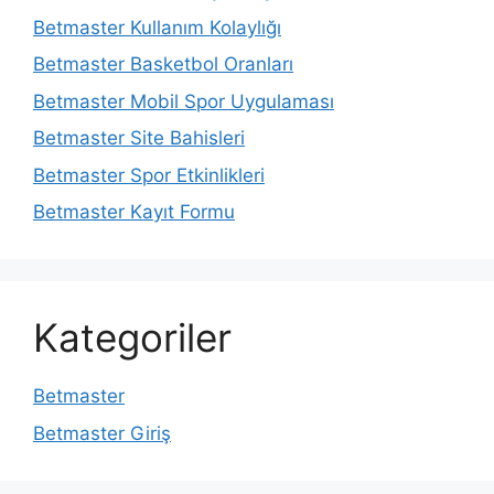
Betmaster Kullanım Kolaylığı
Betmaster Basketbol Oranları
Betmaster Mobil Spor Uygulaması
Betmaster Site Bahisleri
Betmaster Spor Etkinlikleri
Betmaster Kayıt Formu
Kategoriler
Betmaster
Betmaster Giriş