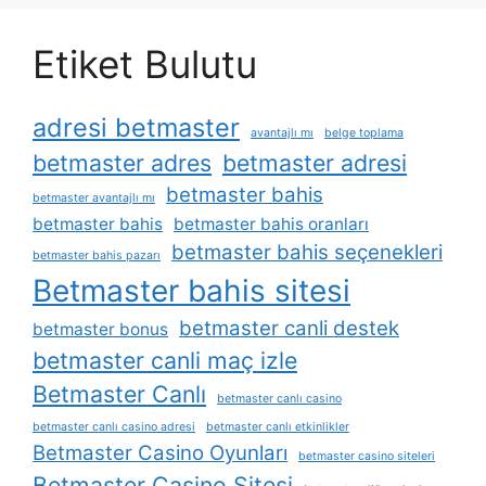
Etiket Bulutu
adresi betmaster
avantajlı mı
belge toplama
betmaster adres
betmaster adresi
betmaster bahis
betmaster avantajlı mı
betmaster bahis
betmaster bahis oranları
betmaster bahis seçenekleri
betmaster bahis pazarı
Betmaster bahis sitesi
betmaster canli destek
betmaster bonus
betmaster canli maç izle
Betmaster Canlı
betmaster canlı casino
betmaster canlı casino adresi
betmaster canlı etkinlikler
Betmaster Casino Oyunları
betmaster casino siteleri
Betmaster Casino Sitesi