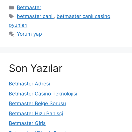
Kategoriler
Betmaster
Etiketler
betmaster canli
,
betmaster canlı casino
oyunları
Yorum yap
Son Yazılar
Betmaster Adresi
Betmaster Casino Teknolojisi
Betmaster Belge Sorusu
Betmaster Hızlı Bahisçi
Betmaster Giriş