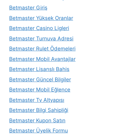
Betmaster Giriş
Betmaster Yüksek Oranlar
Betmaster Casino Ligleri
Betmaster Turnuva Adresi
Betmaster Rulet Ödemeleri
Betmaster Mobil Avantajlar
Betmaster Lisanslı Bahis
Betmaster Güncel Bilgiler
Betmaster Mobil Eğlence
Betmaster Tv Altyapısı
Betmaster Bilgi Sahipliği
Betmaster Kupon Satın
Betmaster Üyelik Formu