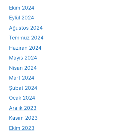
Ekim 2024
Eylül 2024
Ağustos 2024
Temmuz 2024
Haziran 2024
Mayıs 2024
Nisan 2024
Mart 2024
Şubat 2024
Ocak 2024
Aralık 2023
Kasım 2023
Ekim 2023