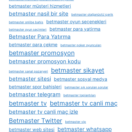
betmaster müşteri hizmetleri
betmaster nasil bir site
betmaster olağanüstü i̇çerik
betmaster oyun seçenekleri
betmaster onlibe bahis
betmaster para yatirma
betmaster oyun seçimleri
Betmaster Para Yatırma
betmaster para çekme
betmaster poker oyuncuları
betmaster promosyon
betmaster promosyon kodu
betmaster sikayet
betmaster sanal pazaryeri
betmaster sitesi
betmaster sosyal medya
betmaster spor bahisleri
betmaster sık sorulan sorular
betmaster telegram
betmaster toplantıları
betmaster tv
betmaster tv canli maç
betmaster tv canli maç izle
Betmaster Twitter
betmaster vip
betmaster whatsapp
betmaster web sitesi