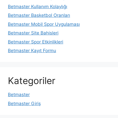
Betmaster Kullanım Kolaylığı
Betmaster Basketbol Oranları
Betmaster Mobil Spor Uygulaması
Betmaster Site Bahisleri
Betmaster Spor Etkinlikleri
Betmaster Kayıt Formu
Kategoriler
Betmaster
Betmaster Giriş