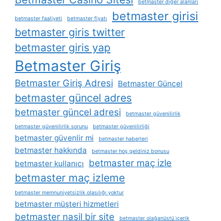
betmaster diğer alanları
betmaster girisi
betmaster faaliyeti
betmaster fiyatı
betmaster giris twitter
betmaster giris yap
Betmaster Giriş
Betmaster Giriş Adresi
Betmaster Güncel
betmaster güncel adres
betmaster güncel adresi
betmaster güvenilirlik
betmaster güvenilirlik sorunu
betmaster güvenilirliği
betmaster güvenlir mi
betmaster haberleri
betmaster hakkında
betmaster hoş geldiniz bonusu
betmaster maç izle
betmaster kullanıcı
betmaster maç izleme
betmaster memnuniyetsizlik olasılığı yoktur
betmaster müşteri hizmetleri
betmaster nasil bir site
betmaster olağanüstü i̇çerik