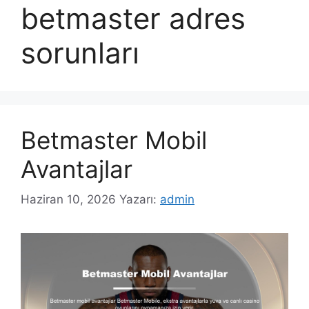
betmaster adres
sorunları
Betmaster Mobil
Avantajlar
Haziran 10, 2026
Yazarı:
admin