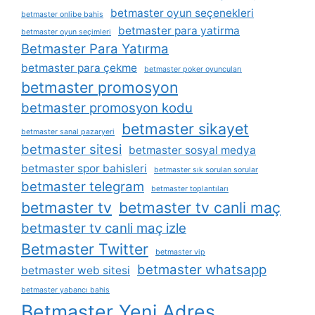
betmaster oyun seçenekleri
betmaster onlibe bahis
betmaster para yatirma
betmaster oyun seçimleri
Betmaster Para Yatırma
betmaster para çekme
betmaster poker oyuncuları
betmaster promosyon
betmaster promosyon kodu
betmaster sikayet
betmaster sanal pazaryeri
betmaster sitesi
betmaster sosyal medya
betmaster spor bahisleri
betmaster sık sorulan sorular
betmaster telegram
betmaster toplantıları
betmaster tv
betmaster tv canli maç
betmaster tv canli maç izle
Betmaster Twitter
betmaster vip
betmaster whatsapp
betmaster web sitesi
betmaster yabancı bahis
Betmaster Yeni Adres