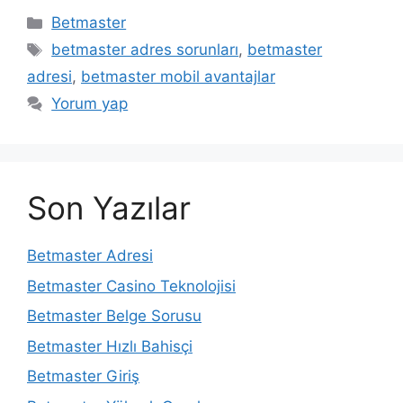
Kategoriler
Betmaster
Etiketler
betmaster adres sorunları
,
betmaster
adresi
,
betmaster mobil avantajlar
Yorum yap
Son Yazılar
Betmaster Adresi
Betmaster Casino Teknolojisi
Betmaster Belge Sorusu
Betmaster Hızlı Bahisçi
Betmaster Giriş