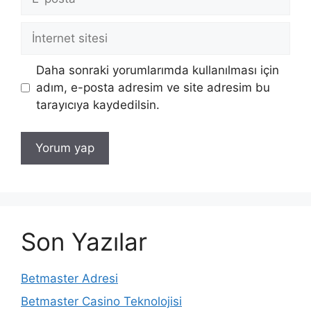
posta
İnternet
sitesi
Daha sonraki yorumlarımda kullanılması için
adım, e-posta adresim ve site adresim bu
tarayıcıya kaydedilsin.
Son Yazılar
Betmaster Adresi
Betmaster Casino Teknolojisi