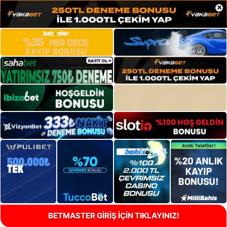
×
BETMASTER GİRİŞ İÇİN TIKLAYINIZ!