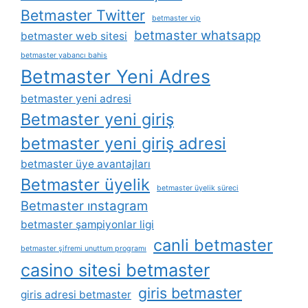
Betmaster Twitter
betmaster vip
betmaster whatsapp
betmaster web sitesi
betmaster yabancı bahis
Betmaster Yeni Adres
betmaster yeni adresi
Betmaster yeni giriş
betmaster yeni giriş adresi
betmaster üye avantajları
Betmaster üyelik
betmaster üyelik süreci
Betmaster ınstagram
betmaster şampiyonlar ligi
canli betmaster
betmaster şifremi unuttum programı
casino sitesi betmaster
giris betmaster
giris adresi betmaster