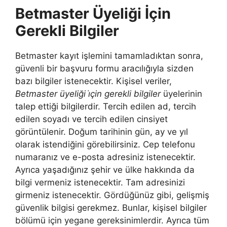
Betmaster Üyeliği İçin
Gerekli Bilgiler
Betmaster kayıt işlemini tamamladıktan sonra,
güvenli bir başvuru formu aracılığıyla sizden
bazı bilgiler istenecektir. Kişisel veriler,
Betmaster üyeliği i̇çin gerekli bilgiler
üyelerinin
talep ettiği bilgilerdir. Tercih edilen ad, tercih
edilen soyadı ve tercih edilen cinsiyet
görüntülenir. Doğum tarihinin gün, ay ve yıl
olarak istendiğini görebilirsiniz. Cep telefonu
numaranız ve e-posta adresiniz istenecektir.
Ayrıca yaşadığınız şehir ve ülke hakkında da
bilgi vermeniz istenecektir. Tam adresinizi
girmeniz istenecektir. Gördüğünüz gibi, gelişmiş
güvenlik bilgisi gerekmez. Bunlar, kişisel bilgiler
bölümü için yegane gereksinimlerdir. Ayrıca tüm