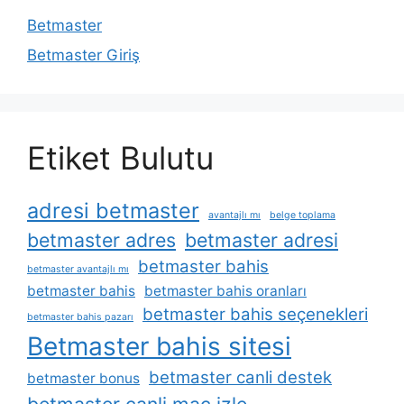
Betmaster
Betmaster Giriş
Etiket Bulutu
adresi betmaster
avantajlı mı
belge toplama
betmaster adres
betmaster adresi
betmaster bahis
betmaster avantajlı mı
betmaster bahis
betmaster bahis oranları
betmaster bahis seçenekleri
betmaster bahis pazarı
Betmaster bahis sitesi
betmaster canli destek
betmaster bonus