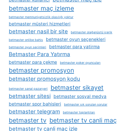
betmaster maç izleme
betmaster memnuniyetsizlik olasılığı yoktur
betmaster müşteri hizmetleri
betmaster nasil bir site
betmaster olağanüstü i̇çerik
betmaster oyun seçenekleri
betmaster onlibe bahis
betmaster para yatirma
betmaster oyun seçimleri
Betmaster Para Yatırma
betmaster para çekme
betmaster poker oyuncuları
betmaster promosyon
betmaster promosyon kodu
betmaster sikayet
betmaster sanal pazaryeri
betmaster sitesi
betmaster sosyal medya
betmaster spor bahisleri
betmaster sık sorulan sorular
betmaster telegram
betmaster toplantıları
betmaster tv
betmaster tv canli maç
betmaster tv canli maç izle