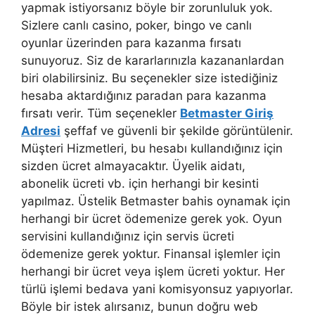
yapmak istiyorsanız böyle bir zorunluluk yok.
Sizlere canlı casino, poker, bingo ve canlı
oyunlar üzerinden para kazanma fırsatı
sunuyoruz. Siz de kararlarınızla kazananlardan
biri olabilirsiniz. Bu seçenekler size istediğiniz
hesaba aktardığınız paradan para kazanma
fırsatı verir. Tüm seçenekler
Betmaster Giriş
Adresi
şeffaf ve güvenli bir şekilde görüntülenir.
Müşteri Hizmetleri, bu hesabı kullandığınız için
sizden ücret almayacaktır. Üyelik aidatı,
abonelik ücreti vb. için herhangi bir kesinti
yapılmaz. Üstelik Betmaster bahis oynamak için
herhangi bir ücret ödemenize gerek yok. Oyun
servisini kullandığınız için servis ücreti
ödemenize gerek yoktur. Finansal işlemler için
herhangi bir ücret veya işlem ücreti yoktur. Her
türlü işlemi bedava yani komisyonsuz yapıyorlar.
Böyle bir istek alırsanız, bunun doğru web