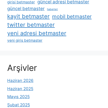
güncel adresi betmaster
girisi betmaster
güncel betmaster
haberleri
kayit betmaster
mobil betmaster
twitter betmaster
yeni adresi betmaster
yeni giris betmaster
Arşivler
Haziran 2026
Haziran 2025
Mayıs 2025
Şubat 2025