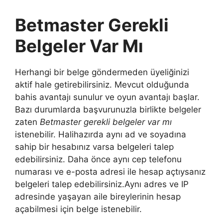
Betmaster Gerekli
Belgeler Var Mı
Herhangi bir belge göndermeden üyeliğinizi
aktif hale getirebilirsiniz. Mevcut olduğunda
bahis avantajı sunulur ve oyun avantajı başlar.
Bazı durumlarda başvurunuzla birlikte belgeler
zaten
Betmaster gerekli belgeler var mı
istenebilir. Halihazırda aynı ad ve soyadına
sahip bir hesabınız varsa belgeleri talep
edebilirsiniz. Daha önce aynı cep telefonu
numarası ve e-posta adresi ile hesap açtıysanız
belgeleri talep edebilirsiniz.Aynı adres ve IP
adresinde yaşayan aile bireylerinin hesap
açabilmesi için belge istenebilir.