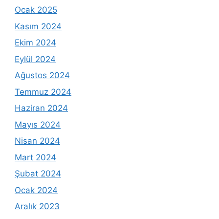
Ocak 2025
Kasım 2024
Ekim 2024
Eylül 2024
Ağustos 2024
Temmuz 2024
Haziran 2024
Mayıs 2024
Nisan 2024
Mart 2024
Şubat 2024
Ocak 2024
Aralık 2023