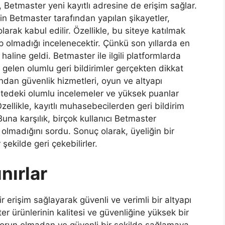
, Betmaster yeni kayıtlı adresine de erişim sağlar.
in Betmaster tarafından yapılan şikayetler,
larak kabul edilir. Özellikle, bu siteye katılmak
up olmadığı incelenecektir. Çünkü son yıllarda en
haline geldi. Betmaster ile ilgili platformlarda
n gelen olumlu geri bildirimler gerçekten dikkat
ından güvenlik hizmetleri, oyun ve altyapı
 Sitedeki olumlu incelemeler ve yüksek puanlar
Özellikle, kayıtlı muhasebecilerden geri bildirim
una karşılık, birçok kullanıcı Betmaster
p olmadığını sordu. Sonuç olarak, üyeliğin bir
şekilde geri çekebilirler.
nırlar
bir erişim sağlayarak güvenli ve verimli bir altyapı
 ürünlerinin kalitesi ve güvenliğine yüksek bir