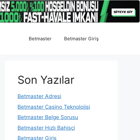
Betmaster
Betmaster Giriş
Son Yazılar
Betmaster Adresi
Betmaster Casino Teknolojisi
Betmaster Belge Sorusu
Betmaster Hızlı Bahisçi
Betmaster Giriş