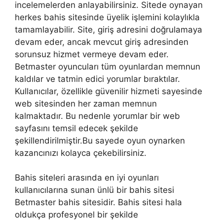
incelemelerden anlayabilirsiniz. Sitede oynayan
herkes bahis sitesinde üyelik işlemini kolaylıkla
tamamlayabilir. Site, giriş adresini doğrulamaya
devam eder, ancak mevcut giriş adresinden
sorunsuz hizmet vermeye devam eder.
Betmaster oyuncuları tüm oyunlardan memnun
kaldılar ve tatmin edici yorumlar bıraktılar.
Kullanıcılar, özellikle güvenilir hizmeti sayesinde
web sitesinden her zaman memnun
kalmaktadır. Bu nedenle yorumlar bir web
sayfasını temsil edecek şekilde
şekillendirilmiştir.Bu sayede oyun oynarken
kazancınızı kolayca çekebilirsiniz.
Bahis siteleri arasında en iyi oyunları
kullanıcılarına sunan ünlü bir bahis sitesi
Betmaster bahis sitesidir. Bahis sitesi hala
oldukça profesyonel bir şekilde