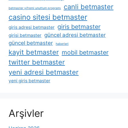
canli betmaster
betmaster şifremi unuttum programı
casino sitesi betmaster
giris betmaster
giris adresi betmaster
güncel adresi betmaster
girisi betmaster
güncel betmaster
haberleri
kayit betmaster
mobil betmaster
twitter betmaster
yeni adresi betmaster
yeni giris betmaster
Arşivler