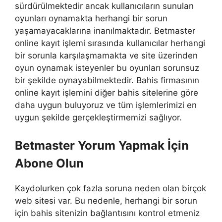
sürdürülmektedir ancak kullanıcıların sunulan
oyunları oynamakta herhangi bir sorun
yaşamayacaklarına inanılmaktadır. Betmaster
online kayıt işlemi sırasında kullanıcılar herhangi
bir sorunla karşılaşmamakta ve site üzerinden
oyun oynamak isteyenler bu oyunları sorunsuz
bir şekilde oynayabilmektedir. Bahis firmasının
online kayıt işlemini diğer bahis sitelerine göre
daha uygun buluyoruz ve tüm işlemlerimizi en
uygun şekilde gerçekleştirmemizi sağlıyor.
Betmaster Yorum Yapmak İçin
Abone Olun
Kaydolurken çok fazla soruna neden olan birçok
web sitesi var. Bu nedenle, herhangi bir sorun
için bahis sitenizin bağlantısını kontrol etmeniz