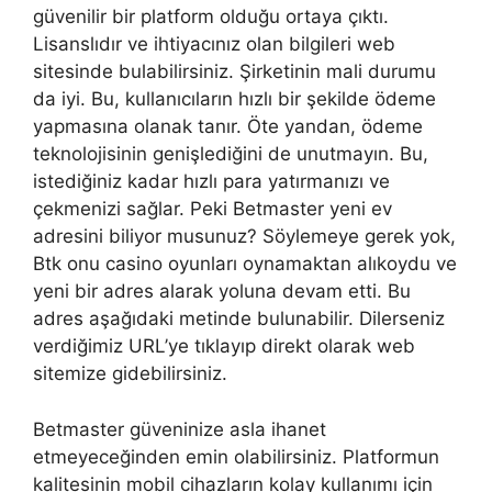
güvenilir bir platform olduğu ortaya çıktı.
Lisanslıdır ve ihtiyacınız olan bilgileri web
sitesinde bulabilirsiniz. Şirketinin mali durumu
da iyi. Bu, kullanıcıların hızlı bir şekilde ödeme
yapmasına olanak tanır. Öte yandan, ödeme
teknolojisinin genişlediğini de unutmayın. Bu,
istediğiniz kadar hızlı para yatırmanızı ve
çekmenizi sağlar. Peki Betmaster yeni ev
adresini biliyor musunuz? Söylemeye gerek yok,
Btk onu casino oyunları oynamaktan alıkoydu ve
yeni bir adres alarak yoluna devam etti. Bu
adres aşağıdaki metinde bulunabilir. Dilerseniz
verdiğimiz URL’ye tıklayıp direkt olarak web
sitemize gidebilirsiniz.
Betmaster güveninize asla ihanet
etmeyeceğinden emin olabilirsiniz. Platformun
kalitesinin mobil cihazların kolay kullanımı için