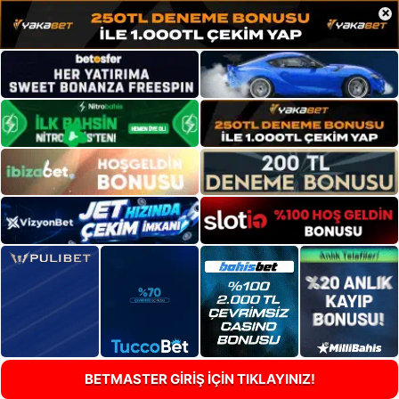
×
BETMASTER GİRİŞ İÇİN TIKLAYINIZ!