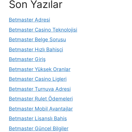
Son Yazılar
Betmaster Adresi
Betmaster Casino Teknolojisi
Betmaster Belge Sorusu
Betmaster Hızlı Bahisçi
Betmaster Giriş
Betmaster Yüksek Oranlar
Betmaster Casino Ligleri
Betmaster Turnuva Adresi
Betmaster Rulet Ödemeleri
Betmaster Mobil Avantajlar
Betmaster Lisanslı Bahis
Betmaster Güncel Bilgiler