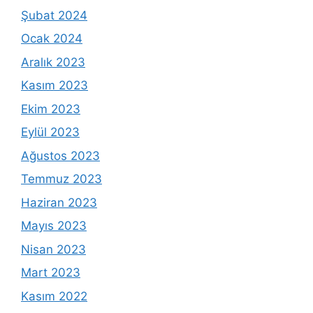
Şubat 2024
Ocak 2024
Aralık 2023
Kasım 2023
Ekim 2023
Eylül 2023
Ağustos 2023
Temmuz 2023
Haziran 2023
Mayıs 2023
Nisan 2023
Mart 2023
Kasım 2022