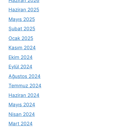
Haziran 2026
Haziran 2025
Mayıs 2025
Şubat 2025
Ocak 2025
Kasım 2024
Ekim 2024
Eylül 2024
Ağustos 2024
Temmuz 2024
Haziran 2024
Mayıs 2024
Nisan 2024
Mart 2024