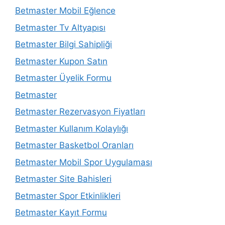
Betmaster Mobil Eğlence
Betmaster Tv Altyapısı
Betmaster Bilgi Sahipliği
Betmaster Kupon Satın
Betmaster Üyelik Formu
Betmaster
Betmaster Rezervasyon Fiyatları
Betmaster Kullanım Kolaylığı
Betmaster Basketbol Oranları
Betmaster Mobil Spor Uygulaması
Betmaster Site Bahisleri
Betmaster Spor Etkinlikleri
Betmaster Kayıt Formu