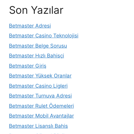
Son Yazılar
Betmaster Adresi
Betmaster Casino Teknolojisi
Betmaster Belge Sorusu
Betmaster Hızlı Bahisçi
Betmaster Giriş
Betmaster Yüksek Oranlar
Betmaster Casino Ligleri
Betmaster Turnuva Adresi
Betmaster Rulet Ödemeleri
Betmaster Mobil Avantajlar
Betmaster Lisanslı Bahis