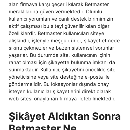
alan firmaya karşı geçerli kılarak Betmaster
meraklılarına güven vermektedir. Olumlu
kullanıcı yorumları ve canlı destek birimimizin
aktif çalışması bu siteyi güvenilir kılan diğer
özelliklerdir. Betmaster kullanıcıları siteye
alışkındır, işleriyle meşguldürler, şikayet etmede
sıkıntı çekmezler ve bazen sistemsel sorunlar
yaşarlar. Bu durumda site, kullanıcının içinin
rahat olması için şikayette bulunma imkanı da
sunmaktadır. Kullanıcı, şikayetini öncelikle site
yöneticisine veya site desteğine e-posta ile
göndermelidir. Bu lokasyonlar dışında onay
isteyen kullanıcılar şikayetlerini direkt olarak
web sitesi onaylanan firmaya iletebilmektedir.
Şikâyet Aldıktan Sonra
Betmaster Ne