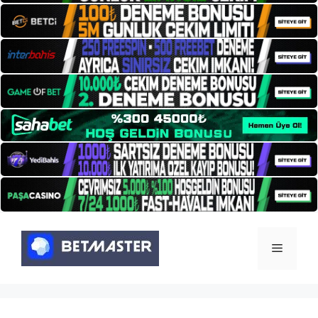
İçeriğe
atla
Menü