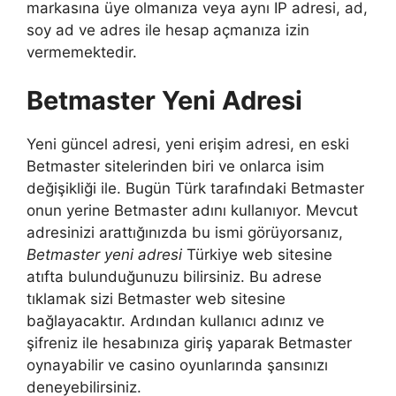
markasına üye olmanıza veya aynı IP adresi, ad,
soy ad ve adres ile hesap açmanıza izin
vermemektedir.
Betmaster Yeni Adresi
Yeni güncel adresi, yeni erişim adresi, en eski
Betmaster sitelerinden biri ve onlarca isim
değişikliği ile. Bugün Türk tarafındaki Betmaster
onun yerine Betmaster adını kullanıyor. Mevcut
adresinizi arattığınızda bu ismi görüyorsanız,
Betmaster yeni adresi
Türkiye web sitesine
atıfta bulunduğunuzu bilirsiniz. Bu adrese
tıklamak sizi Betmaster web sitesine
bağlayacaktır. Ardından kullanıcı adınız ve
şifreniz ile hesabınıza giriş yaparak Betmaster
oynayabilir ve casino oyunlarında şansınızı
deneyebilirsiniz.