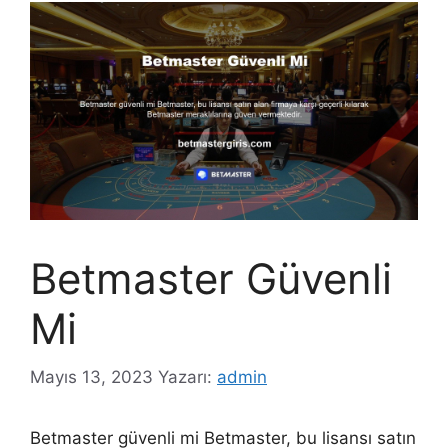
Betmaster Güvenli
Mi
Mayıs 13, 2023
Yazarı:
admin
Betmaster güvenli mi Betmaster, bu lisansı satın