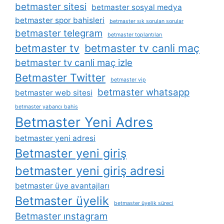
betmaster sitesi
betmaster sosyal medya
betmaster spor bahisleri
betmaster sık sorulan sorular
betmaster telegram
betmaster toplantıları
betmaster tv
betmaster tv canli maç
betmaster tv canli maç izle
Betmaster Twitter
betmaster vip
betmaster whatsapp
betmaster web sitesi
betmaster yabancı bahis
Betmaster Yeni Adres
betmaster yeni adresi
Betmaster yeni giriş
betmaster yeni giriş adresi
betmaster üye avantajları
Betmaster üyelik
betmaster üyelik süreci
Betmaster ınstagram