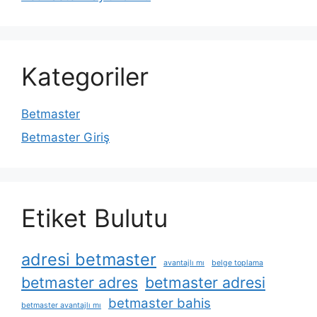
Kategoriler
Betmaster
Betmaster Giriş
Etiket Bulutu
adresi betmaster
avantajlı mı
belge toplama
betmaster adres
betmaster adresi
betmaster bahis
betmaster avantajlı mı