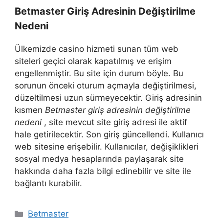
Betmaster Giriş Adresinin Değiştirilme
Nedeni
Ülkemizde casino hizmeti sunan tüm web
siteleri geçici olarak kapatılmış ve erişim
engellenmiştir. Bu site için durum böyle. Bu
sorunun önceki oturum açmayla değiştirilmesi,
düzeltilmesi uzun sürmeyecektir. Giriş adresinin
kısmen
Betmaster giriş adresinin değiştirilme
nedeni
, site mevcut site giriş adresi ile aktif
hale getirilecektir. Son giriş güncellendi. Kullanıcı
web sitesine erişebilir. Kullanıcılar, değişiklikleri
sosyal medya hesaplarında paylaşarak site
hakkında daha fazla bilgi edinebilir ve site ile
bağlantı kurabilir.
Kategoriler
Betmaster