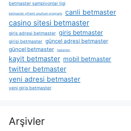
betmaster şampiyonlar ligi
canli betmaster
betmaster şifremi unuttum programı
casino sitesi betmaster
giris betmaster
giris adresi betmaster
güncel adresi betmaster
girisi betmaster
güncel betmaster
haberleri
kayit betmaster
mobil betmaster
twitter betmaster
yeni adresi betmaster
yeni giris betmaster
Arşivler